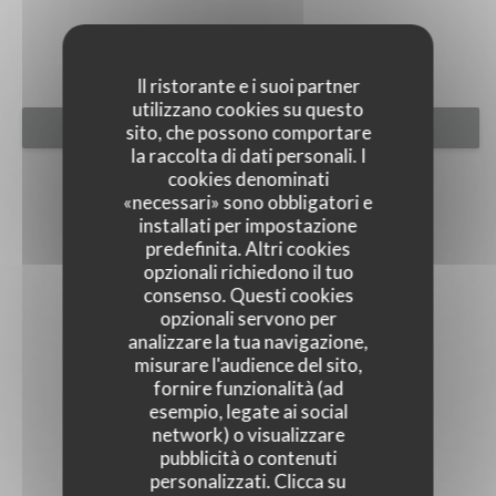
Il ristorante e i suoi partner
utilizzano cookies su questo
PRENOTA
sito, che possono comportare
la raccolta di dati personali. I
cookies denominati
«necessari» sono obbligatori e
installati per impostazione
predefinita. Altri cookies
opzionali richiedono il tuo
consenso. Questi cookies
opzionali servono per
analizzare la tua navigazione,
misurare l'audience del sito,
fornire funzionalità (ad
esempio, legate ai social
network) o visualizzare
pubblicità o contenuti
personalizzati. Clicca su