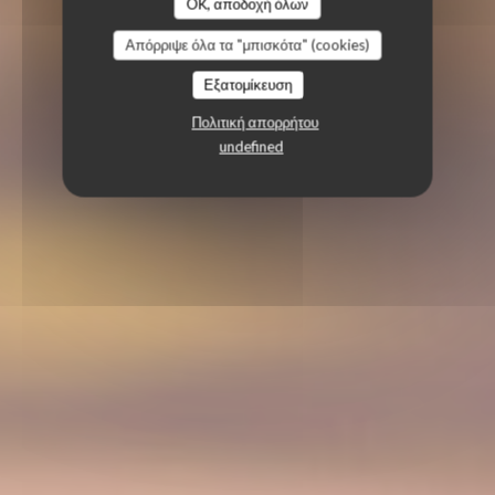
OK, αποδοχή όλων
Απόρριψε όλα τα "μπισκότα" (cookies)
Εξατομίκευση
Πολιτική απορρήτου
undefined