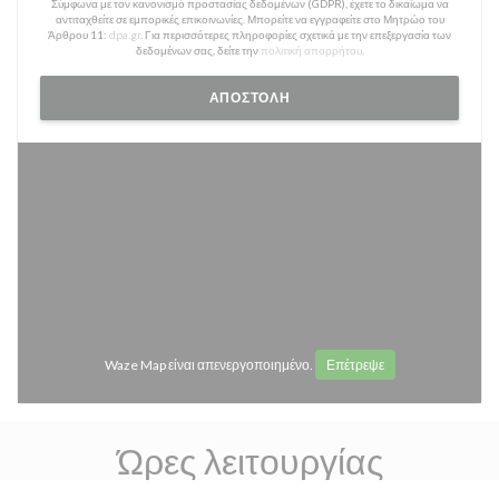
Σύμφωνα με τον κανονισμό προστασίας δεδομένων (GDPR), έχετε το δικαίωμα να
αντιταχθείτε σε εμπορικές επικοινωνίες. Μπορείτε να εγγραφείτε στο Μητρώο του
Άρθρου 11:
dpa.gr
. Για περισσότερες πληροφορίες σχετικά με την επεξεργασία των
δεδομένων σας, δείτε την
πολιτική απορρήτου
.
Waze Map είναι απενεργοποιημένο.
Επέτρεψε
Ώρες λειτουργίας